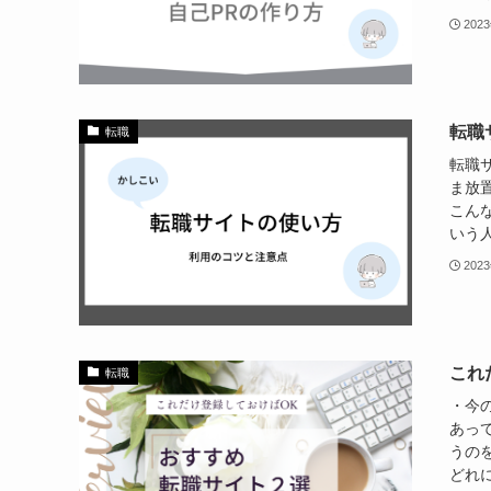
202
転職
転職
転職
ま放
こん
いう人
202
これ
転職
・今
あっ
うの
どれに