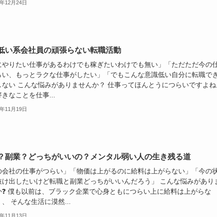
2年12月24日
低い系会社員の頑張らない転職活動
にやりたい仕事があるわけでも稼ぎたいわけでも無い」「ただただ今の
らい、もっとラクな仕事がしたい」「でもこんな意識低い自分に転職で
しない こんな悩みがありませんか？ 仕事ってほんとうにつらいですよね
きなことを仕事...
2年11月19日
？副業？どっちがいいの？メンタル弱い人の生き残る道
の会社の仕事がつらい」「物価は上がるのに給料は上がらない」「今の
抜け出したいけど転職と副業どっちがいいんだろう」 こんな悩みがあり
か❓ 僕も以前は、ブラック企業で心身ともにつらい上に給料は上がらな
、 そんな生活に漠然...
2年11月13日