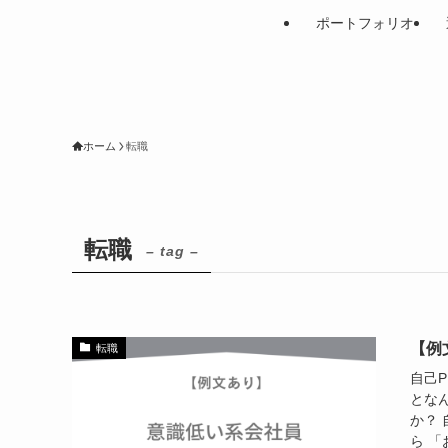
ポートフォリオ
ホーム
転職
転職
– tag –
【例
転職
自己
とな
か？
ら 「