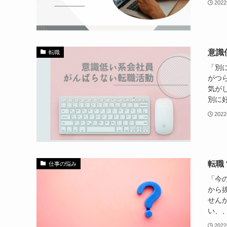
202
意識
転職
「別
がつ
気が
別に好
202
転職
仕事の悩み
「今
から
せん
い、、
202