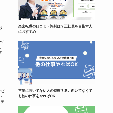
楽楽転職の口コミ・評判は？正社員を目指す人
ジ
におすすめ
ージ
り
す
営業に向いてない人の特徴７選。向いてなくて
ナビ
も他の仕事をやればOK
い
、実