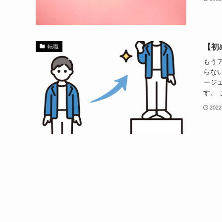
【初
転職
もう
らな
ージ
す。 
202