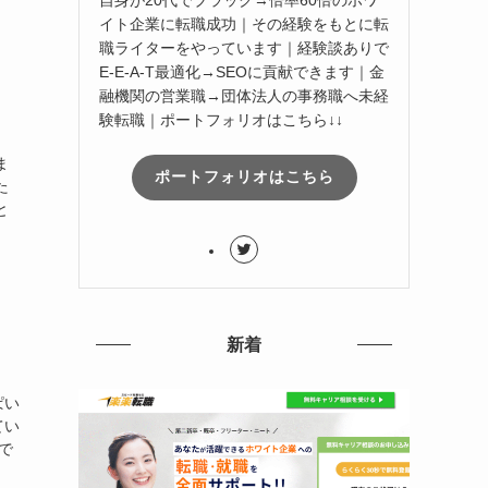
イト企業に転職成功｜その経験をもとに転
職ライターをやっています｜経験談ありで
E-E-A-T最適化→SEOに貢献できます｜金
融機関の営業職→団体法人の事務職へ未経
験転職｜ポートフォリオはこちら↓↓
ま
ポートフォリオはこちら
た
と
新着
ぱい
てい
で