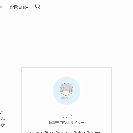
項
お問合せ
こ
しょう
せん
転職専門Webライター
司か
自身が20代でブラック→倍率60倍のホワ