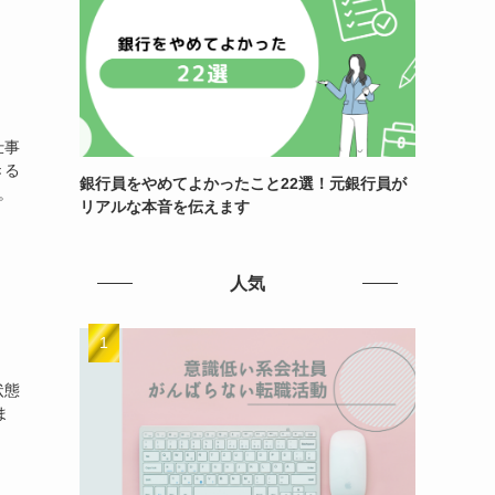
仕事
きる
銀行員をやめてよかったこと22選！元銀行員が
。
リアルな本音を伝えます
人気
状態
ま