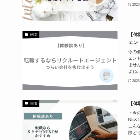
202
【体
転職
ェン
今の
ェン
ませ
よね。
202
【体
転職
・今
NE
こん
際どう